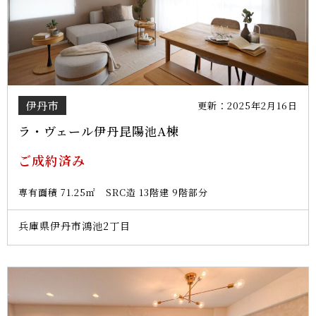
伊丹市
更新：2025年2月16日
ラ・ヴェール伊丹昆陽池A棟
ご成約済み
専有面積 71.25㎡ SRC造 13階建 9階部分
兵庫県伊丹市鴻池2丁目